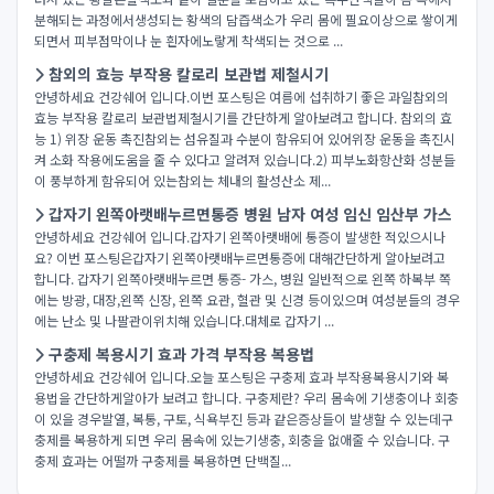
분해되는 과정에서생성되는 황색의 담즙색소가 우리 몸에 필요이상으로 쌓이게
되면서 피부점막이나 눈 흰자에노랗게 착색되는 것으로 ...
참외의 효능 부작용 칼로리 보관법 제철시기
안녕하세요 건강쉐어 입니다.이번 포스팅은 여름에 섭취하기 좋은 과일참외의
효능 부작용 칼로리 보관법제철시기를 간단하게 알아보려고 합니다. 참외의 효
능 1) 위장 운동 촉진참외는 섬유질과 수분이 함유되어 있어위장 운동을 촉진시
켜 소화 작용에도움을 줄 수 있다고 알려져 있습니다.2) 피부노화항산화 성분들
이 풍부하게 함유되어 있는참외는 체내의 활성산소 제...
갑자기 왼쪽아랫배누르면통증 병원 남자 여성 임신 임산부 가스
안녕하세요 건강쉐어 입니다.갑자기 왼쪽아랫배에 통증이 발생한 적있으시나
요? 이번 포스팅은갑자기 왼쪽아랫배누르면통증에 대해간단하게 알아보려고
합니다. 갑자기 왼쪽아랫배누르면 통증- 가스, 병원 일반적으로 왼쪽 하복부 쪽
에는 방광, 대장,왼쪽 신장, 왼쪽 요관, 혈관 및 신경 등이있으며 여성분들의 경우
에는 난소 및 나팔관이위치해 있습니다.대체로 갑자기 ...
구충제 복용시기 효과 가격 부작용 복용법
안녕하세요 건강쉐어 입니다.오늘 포스팅은 구충제 효과 부작용복용시기와 복
용법을 간단하게알아가 보려고 합니다. 구충제란? 우리 몸속에 기생충이나 회충
이 있을 경우발열, 복통, 구토, 식욕부진 등과 같은증상들이 발생할 수 있는데구
충제를 복용하게 되면 우리 몸속에 있는기생충, 회충을 없애줄 수 있습니다. 구
충제 효과는 어떨까 구충제를 복용하면 단백질...